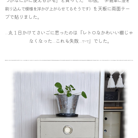
（⇠鹿革に漆を
を天板に両面テー
刷り込んで模様を浮かび上がらせてるそうです）
プで貼りました｡
丸１日かけてさいごに思ったのは『レトロなかわいい棚じゃ
…
なくなった
これも失敗
߹-߹』でした｡
…
…