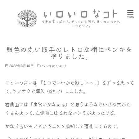
コ
ン
テ
ン
ツ
へ
銀色の丸い取手のレトロな棚にペンキを
移
塗りました｡
動
2022年3月19日
ペンキぬりぬり
こういう古い棚『１コでいいから欲しい
』とずっと思って
っ！
て､ヤフオクで購入
しました｡
（落札？）
右側面には『虫食いかなぁぁ』と思うようなちいさな穴がた
くさんあって､左側面にはとれないシミがあったけど､
かなり古いモノということを承知して落札してるので､