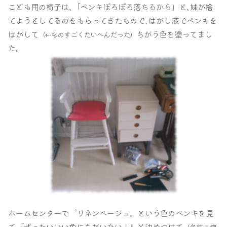
こども用の椅子は､「ペンキぽろぽろ落ちるから」と､妹が捨
てようとしてるのをもらってきたもので､はがし液でペンキを
はがして
ちがう色を塗ってまし
（⇠ものすごくたいへんだった）
た｡
ホームセンターで〝リネンベージュ〟という色のペンキを見
て『ぜったいいい色にちがいない！』と決めつけて
（名前に惚