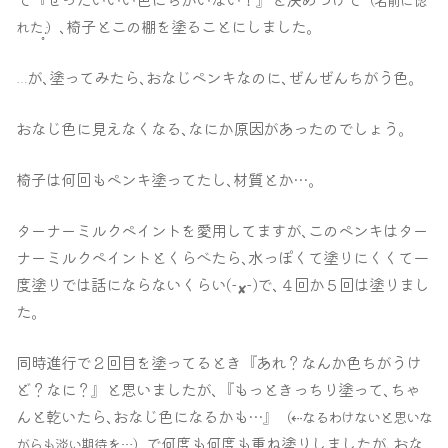
､椅子とこの棚を塗ることにしました｡
れた
）
‧̣̥̇
が､塗ってみたら､おなじペンキなのに､ぜんぜんちがう色｡
…
おなじ色に見えなくなる､なにか原因があったのでしょう｡
椅子は何回もペンキ塗ってたし､材質とか…｡
ターナーミルクペイントを愛用してますが､このペンキはター
ナーミルクペイントとくらべたら､水っぽくて塗りにくくて一
度塗りでは話にならないくらい(-
-)で､４回か５回は塗りまし
✘
た｡
同時進行で２回目を塗ってるとき『あれ？なんか色ちがうけ
ど？なに？』と思いましたが､『もっときっちり塗って､ちゃ
んと乾いたら､おなじ色になるかも…』
（⇠なるわけないと思いな
で何度も何度も重ね塗りしましたが､おな
がらも淡い期待を…）