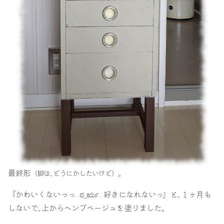
最終形
｡
（脚は､どうにかしたいけど）
『かわいくないっ
好きになれない
』と､１ヶ月も
っ
ಠ_ರೃ
っ
…
…
しないで､上からヘンプベージュを塗りました｡