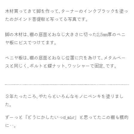
木材買ってきて脚を作って､ターナーのインクブラックを塗っ
たのがインド菩提樹と写ってる写真です｡
脚の木材は､棚の底面とおなじ大きさに切った2.5㎜厚のベニ
ヤ板にビスでつけてます｡
ベニヤ板は､棚の底面とおなじ位置に穴をあけて､メタルベー
スと同じく､ボルトと蝶ナット､ワッシャーで固定､です｡
３年たったころ､やたらといろんなモノにペンキを塗りまし
た｡
ずーっと『どうにかしたいっ
』と思ってたこの棚も標的
ಠ_ರೃ
に‥｡