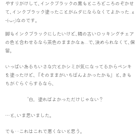
やすりがけして､インクブラックの黒もところどころのぞかせ
て､インクブラック塗ったことがムダにならなくてよかった
ε
…
なのです｡
ｰ(ᵕ
ᵕ̩̩ )
⚰︎
脚もインクブラックにしたいけど､隣の古いロッキングチェア
の色と合わせるなら茶色のままかなぁ
で､決められなくて､保
…
留｡
いっぱいあるちいさな穴とかシミが気になってるからペンキ
を塗ったけど､『そのままがいちばんよかったかも』と､きも
ちがぐらぐらするなら､
〝白〟塗ればよかっただけじゃない？
…と､いま思いました｡
でも‥これはこれで悪くないと思う｡