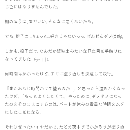
じ色にはなりませんでした｡
棚のほうは､まだいい､そんなに悪くないかも｡
でも､椅子は
好きじゃないっ
､ぜんぜんダメ
ಠ.ಠ
｡
ちょっと
っ
(
)
…
…
||
しかも､椅子だけ､なんだか紙粘土みたいな見た目と手触りに
なってました
｡
(ᵕ̩̩
ᵕ̩̩
❘)
❘
…
⚰︎
何時間もかかったけど､すぐに塗り直しを決意して決行｡
『またおなじ時間かけて塗るのか
と思ったら泣きたくなっ
…』
たけど､〝もっとよくしたくて〟やったのに､ダメダメになっ
たのをそのままにするのは､パートが休みの貴重な時間をムダ
にしたことになる｡
それはぜったいイヤだから､たとえ夜中までかかろうが塗り直