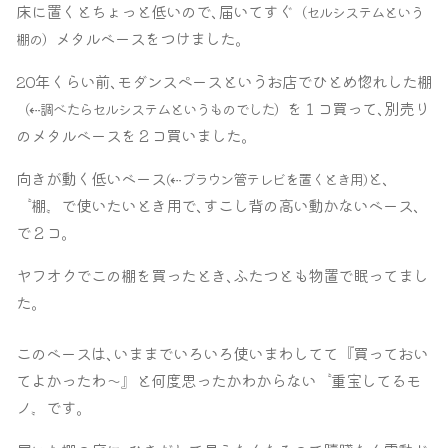
床に置くとちょっと低いので､届いてすぐ
（セルシステムという
メタルベースをつけました｡
棚の）
20年くらい前､モダンスペースというお店でひとめ惚れした棚
を１コ買って､別売り
（⇠調べたらセルシステムというものでした）
のメタルベースを２コ買いました｡
向きが動く低いベース
と､
(⇠ブラウン管テレビを置くとき用)
〝棚〟で使いたいとき用で､すこし背の高い動かないベース､
で２コ｡
ヤフオクでこの棚を買ったとき､ふたつとも物置で眠ってまし
た｡
このベースは､いままでいろいろ使いまわしてて『買っておい
てよかったわ～』と何度思ったかわからない〝重宝してるモ
ノ〟です｡