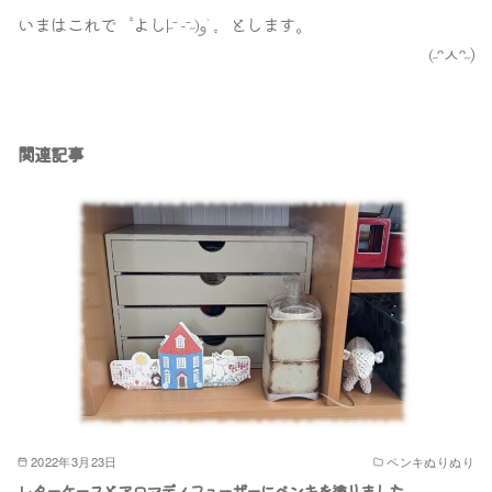
いまはこれで〝よし‎
و
〟とします｡
|
˶
⁻ -⁻
˶
)
ﾞ
ᵔㅅᵔ
˶
)
(
˶
関連記事
2022年3月23日
ペンキぬりぬり
レターケースとアロマディフューザーにペンキを塗りました｡