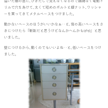
届いた棚の底に､ひきだしで見えなくなるので躊躇なく電動ド
リルで穴をあけて､太くて短めのボルトと蝶ナット､ワッシャ
ーを買ってきてメタルベースをつけました｡
動かないベースのほうがいいかなぁ‥と､背の高いベースをさ
きにつけたら『斬新だと思うけどなんかへんかも
』と思
(ಠ‶ಠ)
いました｡
壁につけるから､動くのでもいいよね‥と､低いベースをつけ
ました｡