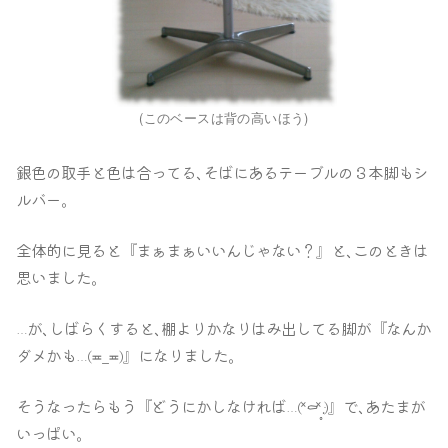
(このベースは背の高いほう)
銀色の取手と色は合ってる､そばにあるテーブルの３本脚もシ
ルバー｡
全体的に見ると『まぁまぁいいんじゃない？』と､このときは
思いました｡
が､しばらくすると､棚よりかなりはみ出してる脚が『なんか
…
ダメかも
』になりました｡
(≖_≖)
…
そうなったらもう『どうにかしなければ
』で､あたまが
(˟
⚰︎
˟
)
…
‧̣̥̇
いっぱい｡