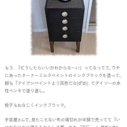
もう
『どうしたらいいかわからなーい』ってなってて､ウチ
‥
にあったターナーミルクペイントのインクブラックを塗って､
脚も『アイアンペイントより茶色だな(ಠ‶ಠ)』でダイソーの水
性ペンキで塗り直し｡
椅子もおなじくインクブラック｡
手芸屋
で､見たことない布の端切れが半額で売ってて『い
さん
つかなにかに使えるかも』と買ってた〝印伝〟