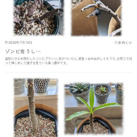
2022年7月15日
多肉とか
ゾンビ危うし…
姿形にひとめ惚れしたゾンビプランツ｡気がついたら､変色＋ぬめぬめしてそうで､大慌てで切
って挿し木して様子を見ている真っ最中です｡