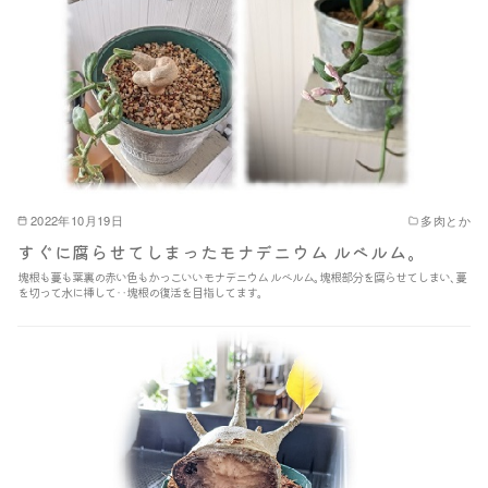
2022年10月19日
多肉とか
すぐに腐らせてしまったモナデニウム ルベルム｡
塊根も蔓も葉裏の赤い色もかっこいいモナデニウム ルベルム｡塊根部分を腐らせてしまい､蔓
を切って水に挿して‥塊根の復活を目指してます｡