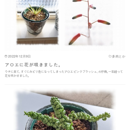
2022年12月9日
多肉とか
アロエに花が咲きました｡
ウチに来て､すぐにみどり色になってしまったアロエ ピンクブラッシュ､の仔株｡一年経って
花を咲かせました｡