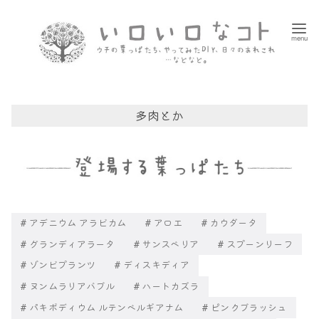
コ
ン
テ
ン
ツ
へ
多肉とか
移
動
アデニウム アラビカム
アロエ
カウダータ
グランディアラータ
サンスベリア
スプーンリーフ
ゾンビプランツ
ディスキディア
ヌンムラリアバブル
ハートカズラ
パキポディウム ルテンベルギアナム
ピンクブラッシュ