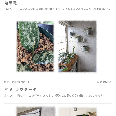
亀甲竜
お迎えして２年経過したのに､塊根部分はちっとも成長してないように見える亀甲竜のこと｡
2022年10月26日
多肉とか
ホヤ･カウダータ
カッコいい斑のホヤ･カウダータ｡あたらしい葉っぱと蔓の成長が最近のたのしみです｡