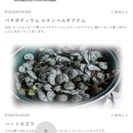
2022年6月29日
多肉とか
パキポディウム ルテンベルギアナム
去年､ホームセンターで買ったパキポディウム ルテンベルギアナム｡暖かくなって葉っぱがど
んどん大きくなってきてます｡
2021年4月8日
多肉とか
ハートカズラ
ウチの葉っぱたちのなかで､いちばんたいせつにしていたハートカズラです｡