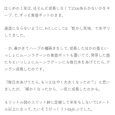
はじめの１年は､ほとんど成長しなくて10㎝あるかないかをキ
ープ､で､ずっと育苗ポットのまま｡
過湿にならないように､
〝乾かし気味〟で水やり
わたしにしては
してました｡
‥が､春がきてハーブの種蒔きをして､成長したほかの苗とい
っしょにムーンラグーンの育苗ポットも置いてて､発芽した苗
たちといっしょにムーンラグーンにも毎日水をあげてたら､グ
ングン成長したのです｡
『毎日水あげてたら､もっとはやく大きくなったの？』と思い
ましたが､〝暖かくなったから〟一気に成長したのかも｡
４リットル弱のスリット鉢に定植して半年もしないで1メート
ル以上になって､たいそうびっくり
でした｡
〻
(ʘ
ʘ
˶
)ﾉ
ﾉ
0