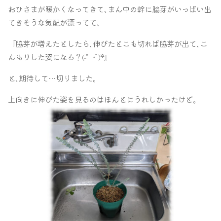
おひさまが暖かくなってきて､まん中の幹に脇芽がいっぱい出
てきそうな気配が漂ってて､
『脇芽が増えたとしたら､伸びたとこも切れば脇芽が出て､こ
んもりした姿になる？
』
✲
(
˶
゜･ﾟ
)
と､期待して…切りました｡
上向きに伸びた姿を見るのはほんとにうれしかったけど｡