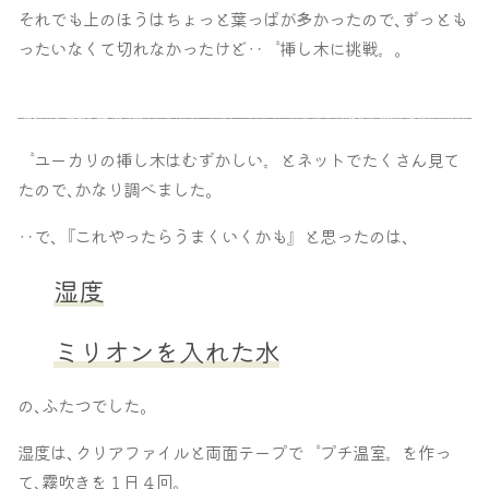
それでも上のほうはちょっと葉っぱが多かったので､ずっとも
ったいなくて切れなかったけど‥〝挿し木に挑戦〟｡
〝ユーカリの挿し木はむずかしい〟とネットでたくさん見て
たので､かなり調べました｡
‥で､『これやったらうまくいくかも』と思ったのは､
湿度
ミリオンを入れた水
の､ふたつでした｡
湿度は､クリアファイルと両面テープで〝プチ温室〟を作っ
て､霧吹きを１日４回｡