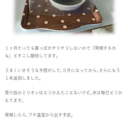
１ヶ月たっても葉っぱがチリチリしないので『発根するか
も‪』‬とすこし期待してます｡
うまくいきそうな予感がして､３月になってから､さらにもう
１本追加しました｡
受け皿のミリオンはとりかえたことないけど､水は毎日とりか
えてます｡
発根したら､プチ温室から出す予定｡