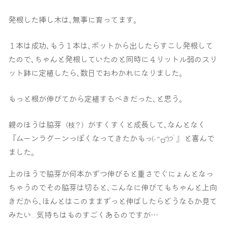
発根した挿し木は､無事に育ってます｡
１本は成功､もう１本は､ポットから出したらすこし発根して
たので､ちゃんと発根していたのと同時に４リットル弱のスリ
ット鉢に定植したら､数日でおわかれになりました｡
もっと根が伸びてから定植するべきだった､と思う｡
親のほうは脇芽
がすくすくと成長して､なんとなく
（枝？）
『ムーンラグーンっぽくなってきたかも
ﾞ
』と喜んで
っ(
˶
ᵔ
ᵔ)੭
ᗜ
ました｡
上のほうで脇芽が何本かずつ伸びると重さでぐにょんとなっ
ちゃうのでその脇芽は切ると､こんなに伸びてもちゃんと上向
きだから､ほんとはこのままずっと伸ばしたらどうなるか見て
みたい
気持ちはものすごくあるのですが…
…