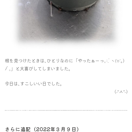
根を見つけたときは､ひとりなのに「やったぁーっ
｡:.ﾟ
ヽ
`｡)
(´
ᗜ
ﾉﾟ
｡
」と大喜びしてしまいました｡
今日は､すこしいい日でした｡
(
˶
ᵔㅅᵔ
˶
)
さらに追記（2022年３月９日）