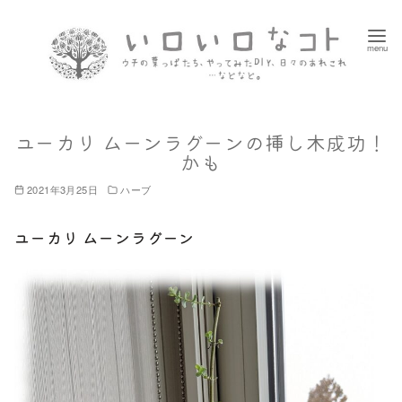
コ
ン
テ
ン
ツ
へ
ユーカリ ムーンラグーンの挿し木成功！
移
かも
動
2021年3月25日
ハーブ
ユーカリ ムーンラグーン