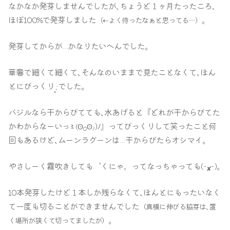
なかなか発芽しませんでしたが､ちょうど１ヶ月たったころ､
ほぼ100%で発芽しました
｡
（
⇠
よく待ったなぁと思ってる…）
発芽してからが
かなりたいへんでした｡
…
華奢で細くて細くて､そんなのいままで見たことなくて､ほん
とにびっくり
でした｡
‧̣̥̇
バジルなら干からびてても､水あげると『どれが干からびてた
かわからなーい
)ﾉ』ってびっくりして笑ったこと何
っ〻(ʘ
ʘ
0
ﾉ
回もあるけど､ムーンラグーンは
干からびたらオシマイ｡
…
やさしーく霧吹きしても〝くにゃ〟ってなっちゃっても(-
-)｡
✘
10本発芽したけど１本しか残らなくて､ほんとにもったいなく
て一度も切ることができませんでした
（真横に伸びる脇芽は､置
｡
く場所が狭くて切ってましたが）