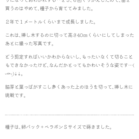
買うのはやめて､種子から育ててみました｡
２年で１メートルくらいまで成長しました｡
これは､挿し木するのに切って高さ40㎝くらいにしてしまった
あとに撮った写真です｡
どう剪定すればいいかわからないし､もったいなくて切ること
もできなかったけど､なんだかとってもかわいそうな姿です…
(
｡
ᵕ
⚰︎
ᵕ̩̩ )⇣⇣
脇芽と葉っぱがすこし多くあった上のほうを切って､挿し木に
挑戦です｡
種子は､卵パック＋ベラボンＳサイズで蒔きました｡