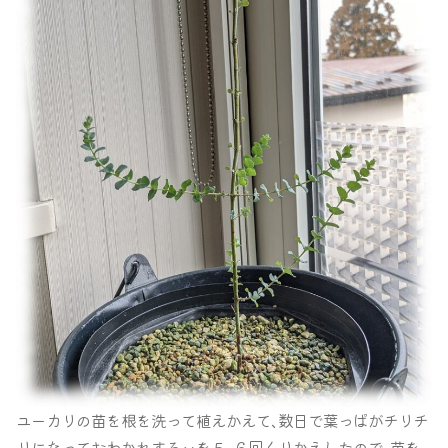
ユーカリの苗を根を洗って植えかえて､数日で葉っぱがチリチ
リになっておわかれする‥を５､６回くりかえしたので､苗を