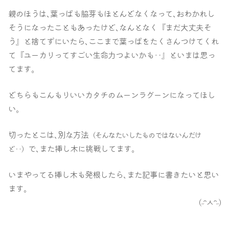
親のほうは､葉っぱも脇芽もほとんどなくなって､おわかれし
そうになったこともあったけど､なんとなく『まだ大丈夫そ
う』と捨てずにいたら､ここまで葉っぱをたくさんつけてくれ
て『ユーカリってすごい生命力つよいかも‥』といまは思っ
てます｡
どちらもこんもりいいカタチのムーンラグーンになってほし
い｡
切ったとこは､別な方法
（
そんな
たいしたものではないんだけ
で､また挿し木に挑戦してます｡
ど‥）
いまやってる挿し木も発根したら､また記事に書きたいと思い
ます｡
(
˶
ᵔㅅᵔ
˶
)