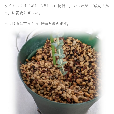
タイトルははじめは〝挿し木に挑戦！〟でしたが､〝成功！か
も〟に変更しました｡
もし順調に育ったら､経過を書きます｡