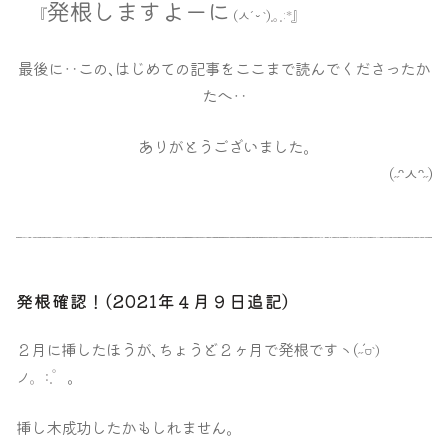
発根しますよーに
『
』
(ㅅ´
`)
.｡.:*
˘
最後に‥この､はじめての記事をここまで読んでくださったか
たへ‥
ありがとうございました｡
(
˶
ᵔㅅᵔ
˶
)
発根確認！(2021年４月９日追記)
２月に挿したほうが､ちょうど２ヶ月で発根ですヽ(
˶
´
`)
ᗜ
。:.゜
｡
ノ
挿し木成功したかもしれません｡